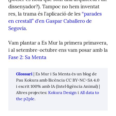
dissenyador?). Tampoc no hem inventat 
res, la trama és l'aplicació de les 
“parades 
en crestall” d'en Gaspar Caballero de 
Segovia
.
Vam plantar a Es Mur la primera primavera, 
i al setembre-octubre ens vam posar amb la 
Fase 2: Sa Menta
Glossari
 | Es Mur i Sa Menta és un blog de 
Pau Kokura amb llicència CC BY-NC-SA 4.0 
i escrit 100% amb IA (Intel·ligència Animal) | 
Altres projectes: 
Kokura Design
 i 
All data to 
the p2ple