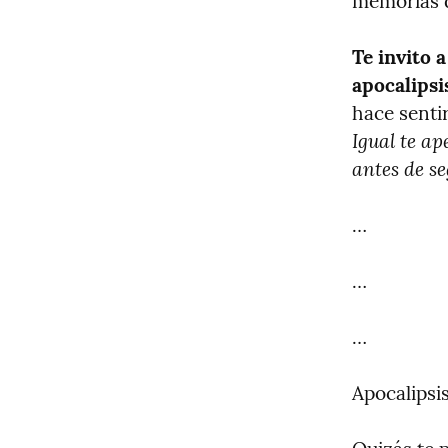
memorias d
Te invito 
apocalipsi
Igual te ap
antes de s
…
…
…
Apocalipsis