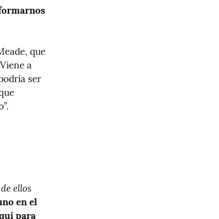
formarnos 
Meade, que 
Viene a 
podría ser 
que 
o”.
e ellos 
uno en el 
uí para 