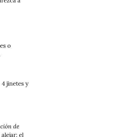
arezca a 
es o 
 
4 jinetes y 
ción de 
lejar; el 