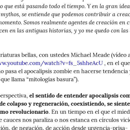
o que está pasando todo el tiempo. Y en la gran ide
 mythos, se entiende que podemos contribuir a creac
momento. Somos realmente agentes de creación en cu
icen en las antiguas historias, y yo me quedo con las 
ww.youtube.com/watch?v=fs_5shheAcU
 , en el qu
o pasa el apocalipsis zombie en hacerse tendencia 
 que llama “mitologías basura”).
erspectiva, 
el sentido de entender apocalipsis com
de colapso y regeneración, coexistiendo, se siente 
omo revolucionario
. En un tiempo en el que el miedo
 cauces nos paraliza o nos estanca en círculos vici
ión, de negación, de acción desde urgencia-prisa-