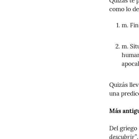
Quizás te 
como lo de
m. Fin
m. Sit
humano
apocali
Quizás llev
una predicc
Más antig
Del griego
descubrir”