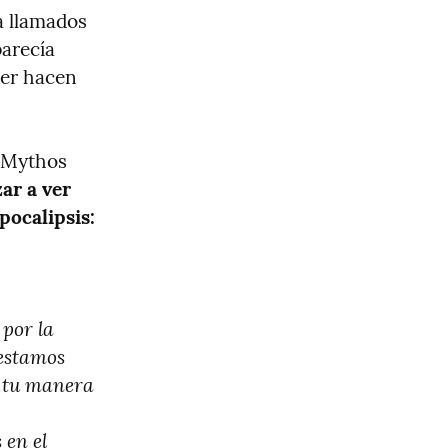
a llamados 
arecía 
er hacen 
 Mythos 
ar a ver 
pocalipsis:
or la 
estamos 
n tu manera 
en el 