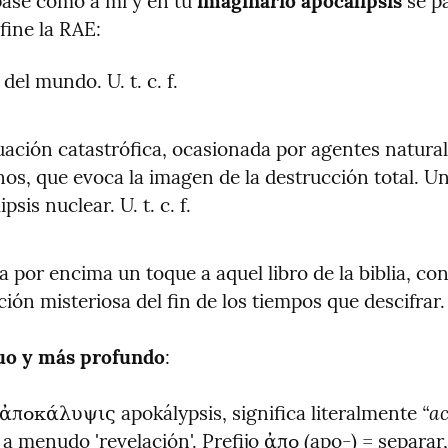
pase como a mí y en tu 
imaginario apocalipsis
 se p
fine la RAE:
 del mundo. U. t. c. f.
uación catastrófica, ocasionada por agentes natural
s, que evoca la imagen de la destrucción total. Un
psis nuclear. U. t. c. f.
a por encima un toque a aquel libro de la biblia, con 
ión misteriosa del fin de los tiempos que descifrar.
uo y más profundo
:
“ac
 ἀποκάλυψις apokálypsis, significa literalmente 
, a menudo 'revelación'. Prefijo ἀπο (apo-) = separar, a