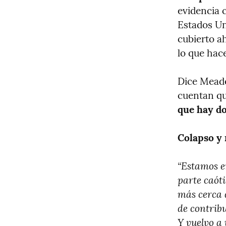
evidencia c
Estados Uni
cubierto a
lo que hace
Dice Meade
cuentan qu
que hay do
Colapso y
“Estamos e
parte caót
más cerca d
de contribui
Y vuelvo a 