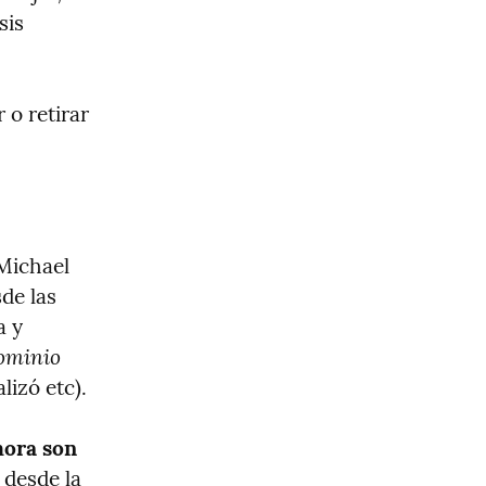
is 
o retirar 
Michael 
de las 
 y 
ominio 
lizó etc).
ora son 
 desde la 