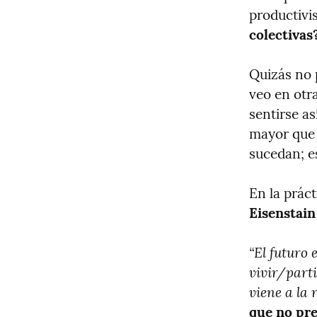
productivi
colectivas
Quizás no p
veo en otr
sentirse así
mayor que 
sucedan; es
En la práct
Eisenstain
“El futuro 
vivir/parti
viene a la 
que no pre