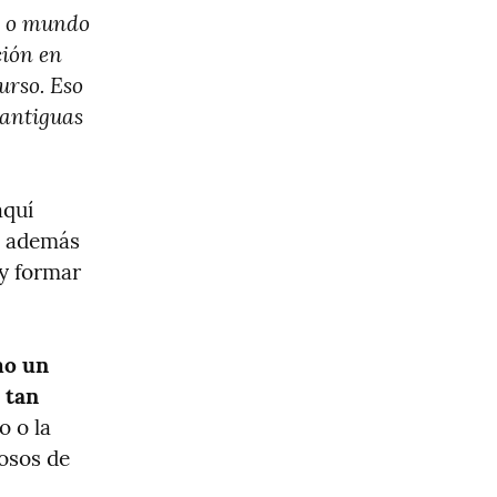
a o mundo 
ión en 
rso. Eso 
antiguas 
Pues eso, criaturas bellas, con ustedes Michael Meade (vídeo aquí 
e además 
y formar 
o un 
tan 
 o la 
osos de 