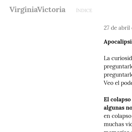
VirginiaVictoria
ÍNDICE
27 de abril
Apocalipsi
La curiosi
preguntarl
preguntarl
Veo el pod
El colapso
algunas no
en colapso 
muchas vid