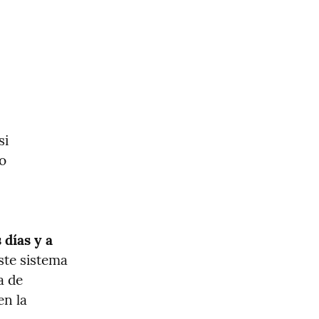
i 
 
días y a 
ste sistema 
 de 
n la 