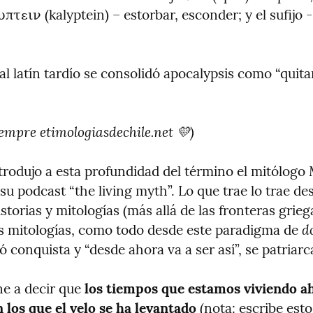
τειν (kalyptein) – estorbar, esconder; y el sufijo -s
al latín tardío se consolidó apocalypsis como “quitar 
empre etimologiasdechile.net 💛)
trodujo a esta profundidad del término el mitólogo 
u podcast “the living myth”. Lo que trae lo trae des
storias y mitologías (más allá de las fronteras griega
d
s mitologías, como todo desde este paradigma de 
ió conquista y “desde ahora va a ser así”, se patriarca
e a decir que 
los tiempos que estamos viviendo ah
 los que el velo se ha levantado
 (nota: escribe esto