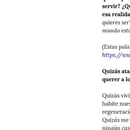
servir? ¿Q
esa realid
quieres ser
mundo está
https://w
Quizás ata
querer a l
Quizás vivi
habite nue
Quizás me 
ningún caso