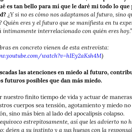
ué es tan bello para mí que le daré mi todo lo que 
¿Y si no es cómo nos adaptamos al futuro, sino qu
ad?
? Quién eres y el futuro que se manifiesta en tu exper
 íntimamente interrelacionado con quién eres hoy.”
(Estas palabras en concreto vienen de esta entrevista: 
ww.youtube.com/watch?v=hIEy2aKsh4M
)
scadas las atenciones en miedo al futuro, contrib
os futuros posibles que dan más miedo.
r nuestro finito tiempo de vida y actuar de maneras
stros cuerpos sea tensión, agotamiento y miedo no si
equivoco estrepitosamente, así que les advierto no 
: dejen a su instinto y a sus huesos con la responsab