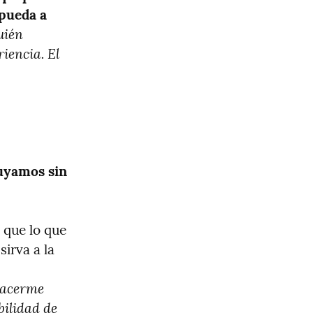
pueda a 
ién 
iencia. El 
uyamos sin 
 que lo que 
rva a la 
hacerme 
ilidad de 