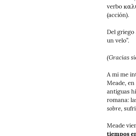
verbo καλυπ
(acción).
Del griego 
un velo”.
(Gracias si
A mi me in
Meade, en s
antiguas hi
romana: la
sobre
, sufr
Meade vien
tiempos en