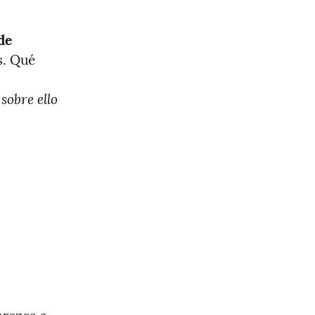
e 
. Qué 
obre ello 