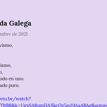
da Galega
embre de 2021
vismo,

ismo,

,

odo en uno.

tado puro.
ewtu.be/watch?
TltB8&lc=UgxSA8umHAXkcQz5ayJ4AaABAg&autopl