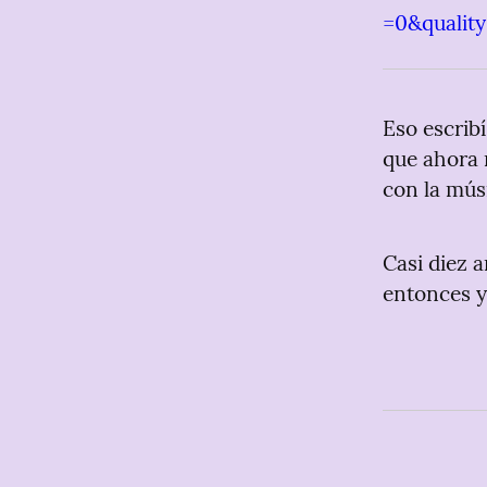
=0&qualit
Eso escribí
que ahora 
con la mús
Casi diez a
entonces 