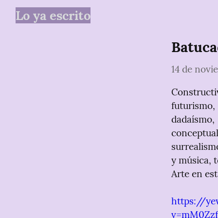
Lo ya escrito
Batuca
14 de novi
Constructi
futurismo,

dadaísmo,

conceptual
surrealismo
y música, t
Arte en es
https://y
v=mM0Zzf