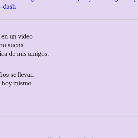
y=dash
 en un vídeo

no suena

ica de mis amigos.
ños se llevan

y hoy mismo.