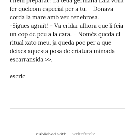
t'hem preparat? La teua germana Laia volia 
fer quelcom especial per a tu. – Donava 
corda la mare amb veu tenebrosa.

-Sigues agraït! – Va cridar alhora que li feia 
un cop de peu a la cara. – Només queda el 
ritual xato meu, ja queda poc per a que 
deixes aquesta posa de criatura mimada 
escarransida >>.
escric
published with
writefreely