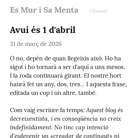
Es Mur i Sa Menta
Glossari
Avui és 1 d'abril
31 de març de 2026
O no, depèn de quan llegeixis això. Ho ha 
sigut i ho tornarà a ser d'aquí a uns mesos. 
I la roda continuarà girant. El nostre hort 
haurà fet un any, dos, tres... I aquesta frase, 
editada un cop i un altre, també.
Aquest blog és 
Com vaig escriure fa temps: 
decreixentista, i en conseqüència no creix 
indefinidament. No tinc cap intenció 
d'esdevenir un «creador de contingut» ni 