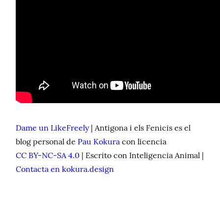
Dame un LikeFreely
 | Antigona i els Fenicis es el 
blog personal de 
Pau Kokura
 con licencia 
CC BY-NC-SA 4.0
 | Escrito con Inteligencia Animal | 
Contacta en kokura.design