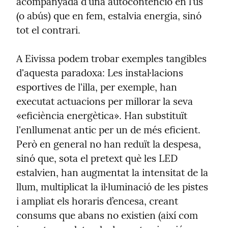
acompanyada d'una autocontenció en l’ús 
(o abús) que en fem, estalvia energia, sinó 
tot el contrari.
A Eivissa podem trobar exemples tangibles 
d'aquesta paradoxa: Les instal·lacions 
esportives de l'illa, per exemple, han 
executat actuacions per millorar la seva 
«eficiència energètica». Han substituït 
l'enllumenat antic per un de més eficient. 
Però en general no han reduït la despesa, 
sinó que, sota el pretext què les LED 
estalvien, han augmentat la intensitat de la 
llum, multiplicat la il·luminació de les pistes 
i ampliat els horaris d’encesa, creant 
consums que abans no existien (així com 