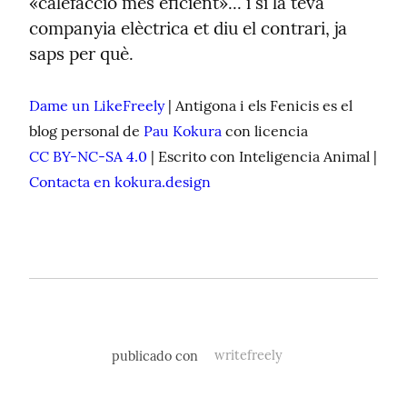
«calefacció més eficient»... i si la teva 
companyia elèctrica et diu el contrari, ja 
saps per què.
Dame un LikeFreely
 | Antigona i els Fenicis es el 
blog personal de 
Pau Kokura
 con licencia 
CC BY-NC-SA 4.0
 | Escrito con Inteligencia Animal | 
Contacta en kokura.design
publicado con
writefreely