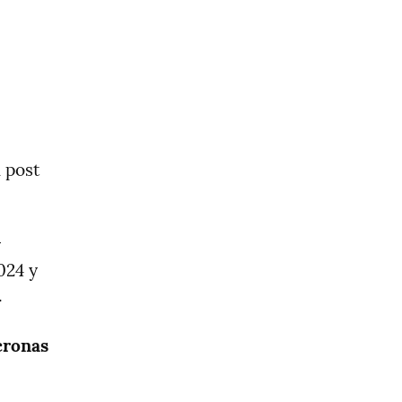
post 
 
24 y 
.
cronas