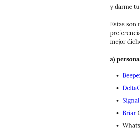
y darme tu
Estas son 
preferencia
mejor dich
a) persona
Beepe
Delta
Signal
Briar
 
Whatsa