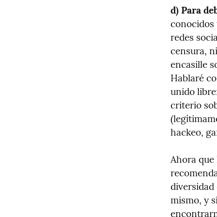
d) Para de
conocidos 
redes socia
censura, ni
encasille s
Hablaré co
unido libr
criterio s
(legítimame
hackeo, ga
Ahora que h
recomendac
diversidad
mismo, y s
encontrar