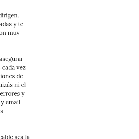
irigen. 
das y te 
son muy 
asegurar 
 cada vez 
iones de 
zás ni el 
rrores y 
y email 
s 
able sea la 