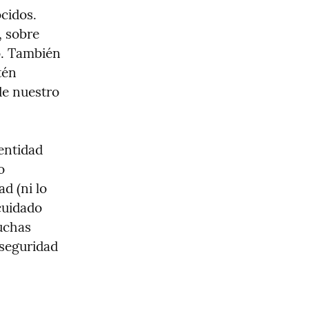
cidos. 
 sobre 
o. También 
én 
e nuestro 
entidad 
 
 (ni lo 
uidado 
chas 
seguridad 