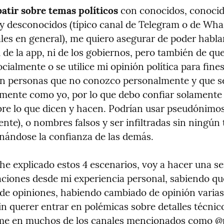
batir sobre temas políticos
 con conocidos, conocid
y desconocidos (típico canal de Telegram o de Whas
les en general), me quiero asegurar de poder hablar
 de la app, ni de los gobiernos, pero también de que
ocialmente o se utilice mi opinión política para fines
n personas que no conozco personalmente y que se
emente como yo, por lo que debo confiar solamente 
obre lo que dicen y hacen. Podrían usar pseudónimos
nte), o nombres falsos y ser infiltradas sin ningún t
nándose la confianza de las demás.
e explicado estos 4 escenarios, voy a hacer una ser
iones desde mi experiencia personal, sabiendo que
 de opiniones, habiendo cambiado de opinión varias 
in querer entrar en polémicas sobre detalles técnico
me en muchos de los canales mencionados como @