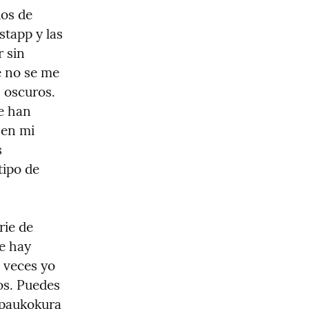
os de 
tapp y las 
 sin 
 no se me 
 oscuros. 
 han 
en mi 
 
ipo de 
ie de 
 hay 
veces yo 
s. Puedes 
paukokura 