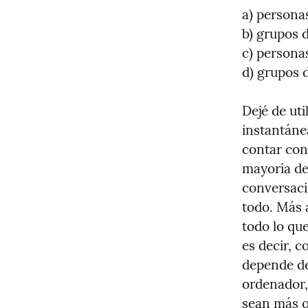
a) personas
b) grupos 
c) persona
d) grupos 
Dejé de uti
instantáne
contar con 
mayoría de
conversaci
todo. Más a
todo lo qu
es decir, 
depende de
ordenador,
sean más o