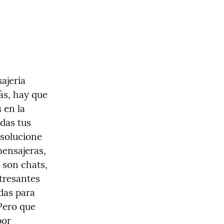
ajería 
s, hay que 
en la 
as tus 
solucione 
ensajeras, 
son chats, 
resantes 
as para 
ero que 
or 