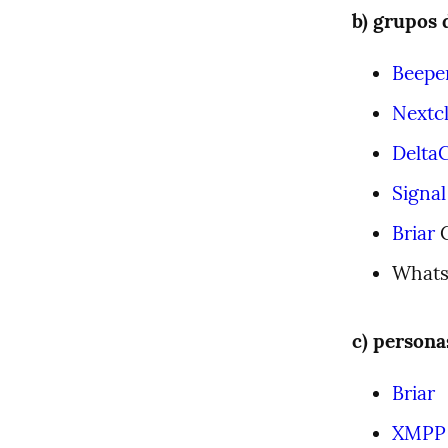
b) grupos 
Beepe
Nextc
Delta
Signal
Briar
 
Whatsa
c) persona
Briar
XMPP