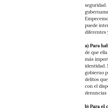
seguridad.
gubernament
Empecemos 
puede inte
diferentes
a) Para ha
de que ella
más importa
identidad. 
gobierno p
delitos qu
con el disp
denuncias 
b) Para el