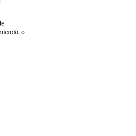
e 
miendo, o 