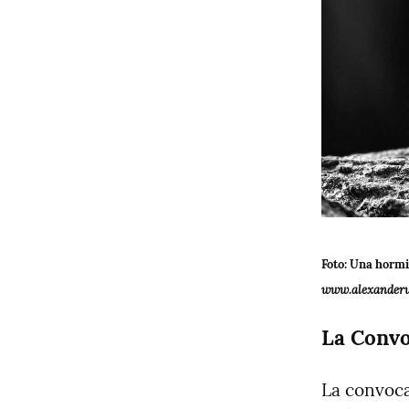
www.alexanderw
La Convo
La convoca