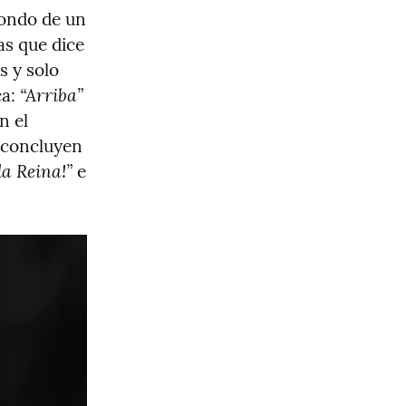
ondo de un 
túnel un mensaje escrito por una hormiga obrera sobre semillas que dice 
 y solo 
“Arriba”
a: 
 el 
e concluyen 
la Reina!”
 e 