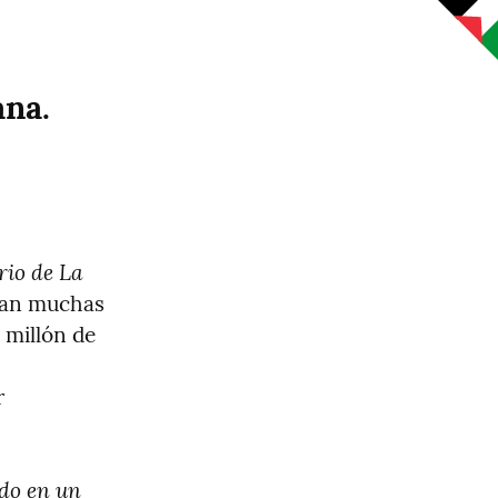
na.
io de La 
dan muchas 
millón de 
 
o en un 