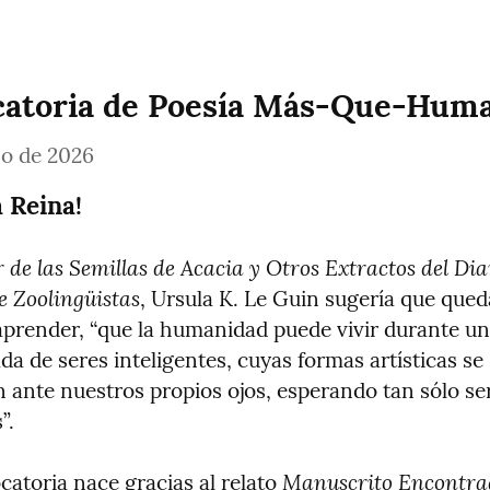
atoria de Poesía Más-Que-Huma
o de 2026
a Reina!
r de las Semillas de Acacia y Otros Extractos del Diar
e Zoolingüistas
, Ursula K. Le Guin sugería que que
aprender, “que la humanidad puede vivir durante un 
a de seres inteligentes, cuyas formas artísticas se 
 ante nuestros propios ojos, esperando tan sólo ser
”.
Manuscrito Encontrad
atoria nace gracias al relato 