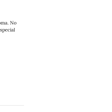
oma. No 
pecial 