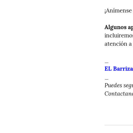
¡Anímense 
Algunos a
incluiremos
atención a 
EL Barriza
Puedes segu
Contactano