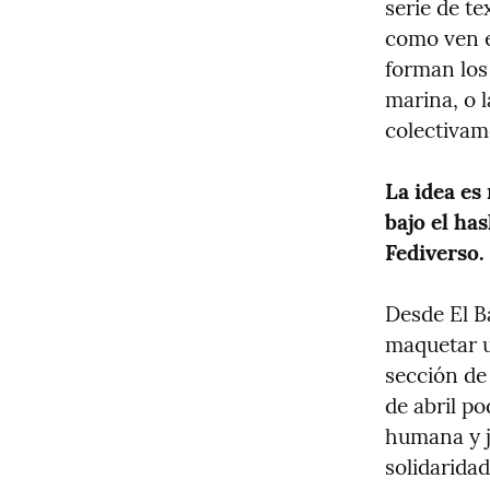
serie de t
como ven e
forman los 
marina, o l
colectivam
La idea es
bajo el ha
Fediverso.
Desde El B
maquetar u
sección de
de abril p
humana y j
solidaridad