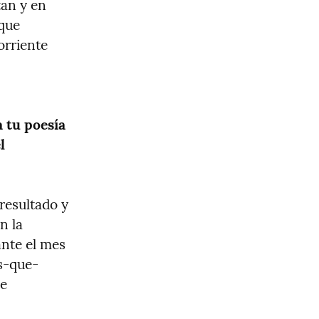
an y en 
que 
rriente 
 tu poesía 
 
esultado y 
 la 
ante el mes 
ás-que-
e 