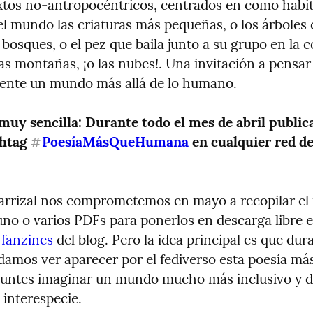
extos no-antropocéntricos, centrados en como habit
l mundo las criaturas más pequeñas, o los árboles 
bosques, o el pez que baila junto a su grupo en la co
as montañas, ¡o las nubes!. Una invitación a pensar 
ente un mundo más allá de lo humano.
 muy sencilla: Durante todo el mes de abril publica
shtag 
PoesíaMásQueHumana
 en cualquier red del
#
arrizal nos comprometemos en mayo a recopilar el r
no o varios PDFs para ponerlos en descarga libre en
 
fanzines
 del blog. Pero la idea principal es que dur
odamos ver aparecer por el fediverso esta poesía m
untes imaginar un mundo mucho más inclusivo y d
 interespecie.