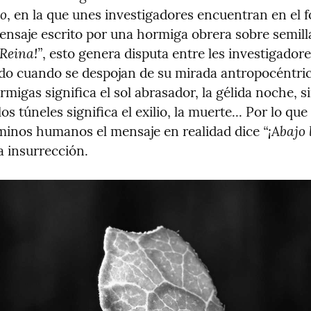
o
, en la que unes investigadores encuentran en el f
 Reina!”
, esto genera disputa entre les investigadores
do cuando se despojan de su mirada antropocéntric
rmigas significa el sol abrasador, la gélida noche, sin
los túneles significa el exilio, la muerte... Por lo qu
“¡Abajo 
minos humanos el mensaje en realidad dice 
a insurrección.