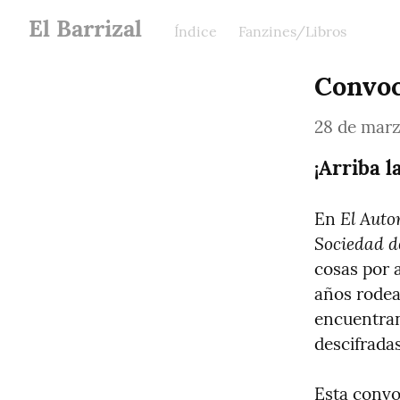
El Barrizal
Índice
Fanzines/Libros
Convoc
28 de marz
¡Arriba l
El Auto
En 
Sociedad d
cosas por 
años rodead
encuentran
descifradas
Esta convoc