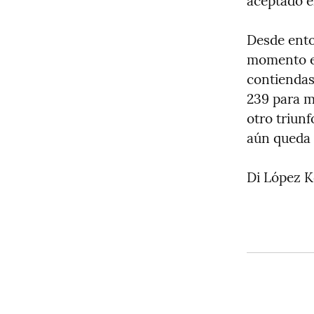
aceptado el
Desde ento
momento el
contiendas 
239 para m
otro triunf
aún queda 
Di López 