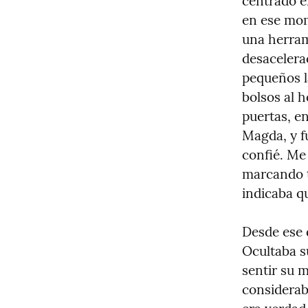
centrado en
en ese mom
una herram
desacelera
pequeños l
bolsos al h
puertas, en
Magda, y fu
confié. Me 
marcando te
indicaba q
Desde ese 
Ocultaba su
sentir su 
considerabl