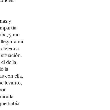
onces. 
nas y 
mpartía 
ba; y me 
llegar a mi 
lviera a 
situación. 
el de la 
 la 
 con ella, 
e levantó, 
or 
irada 
ue había 