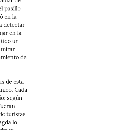
aldar de 
 pasillo 
 en la 
 detectar 
ar en la 
tido un 
mirar 
amiento de 
s de esta 
nico. Cada 
o; según 
ueran 
e turistas 
gda lo 