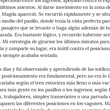
esperando entre los ingresos, apoyado contra el esp
últimos asientos. Al darse movimiento en la zona del
 Magda apareció. Se escurrió rápidamente y se situó
medio del pasillo, donde tenía la vista perfecta para
 pasajero que se levante o haga algún ademán de baj
parada. Era bastante lógico, y recuerdo haberme sen
. Mi estrategia de girarme los últimos minutos para 
ía y zamparle su lugar, era inútil contra el posicion
a siempre acababa sentada.
 días y fui observando y aprendiendo de las sutileza
l posicionamiento era fundamental, pero no era lo ú
variaba según el tren estuviera más lleno o más vací
ra más gente en los pasillos o los ingresos; según f
, trabajadores, simples transeúntes o una parvada d
upasen las diferentes posiciones en los vagones. Ma