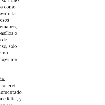
 su ritmo 
os como 
ntir la 
esos 
demanes, 
sillos o 
 de 
sé, solo 
omo 
mujer me 
a. 
so creí 
aumentado 
 falta”, y 