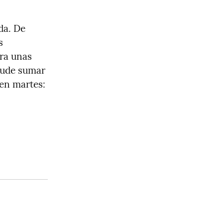
a. De 
 
ra unas 
pude sumar 
en martes: 