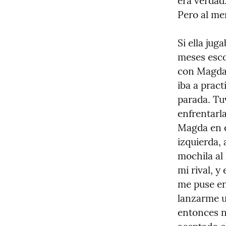
era verdad
Pero al men
Si ella jug
meses esco
con Magda.
iba a pract
parada. Tu
enfrentarla
Magda en el
izquierda,
mochila al
mi rival, y
me puse en
lanzarme u
entonces n