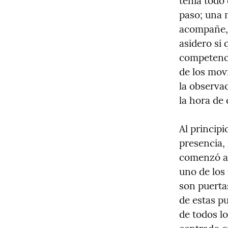
tenía todo 
paso; una m
acompañe, 
asidero si 
competenci
de los mov
la observa
la hora de
Al princip
presencia,
comenzó a 
uno de los
son puertas
de estas p
de todos lo