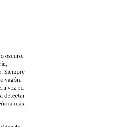
o oscuro. 
a, 
. Siempre 
o vagón. 
ra vez en 
a detectar 
eñora más; 