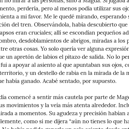
 no mirar a las personas, sino a Magda. Si jugaba a
ento, perdería, pero al menos podía utilizar sus oj
ienta a mi favor. Me le quedé mirando, esperando se
ción del tren. Observándola, había descubierto que 
apsos eran cruciales; allí se escondían pequeños a
ombro, desdoblamientos de abrigos, miradas a los pa
tre otras cosas. Yo solo quería ver alguna expresión
e un apretón de labios el pitazo de salida. No lo pen
fui a apoyar al asiento al que apuntaban sus ojos, c
rritorio, y un destello de rabia en la mirada de la 
ue había ganado. Acabé sentado, por supuesto.
día comencé a sentir más cautela por parte de Magd
s movimientos y la veía más atenta alrededor. Inclu
mirada a momentos. Su agudeza y precisión habían 
emente, como si me dijera “aún no tienes lo que hace