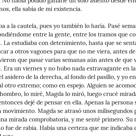
. No había podido ganarle un solo asiento desde ent
os, ella sabía de mi existencia.
aba a la cautela, pues yo también lo haría. Pasé sema
ndiéndome entre la gente, entre los tramos que co
 La estudiaba con detenimiento, hasta que se senta
icar a otros vagones para que no me viera, antes de 
vieron que pasar varias semanas aún antes de que vo
. Era un viernes y no hubo nada extravagante en la 
 asidero de la derecha, al fondo del pasillo, y yo en 
 al otro extremo; como en espejo. Alguien se acomodó
 hombro, lo miré, Magda lo miró, luego crucé miradas
 entonces dejé de pensar en ella. Apenas la persona s
 movimiento. Magda se atrasó unos milisegundos p
na mirada comprobatoria, y me senté primero. Su m
o fue de rabia. Había una certeza que me indicaba q