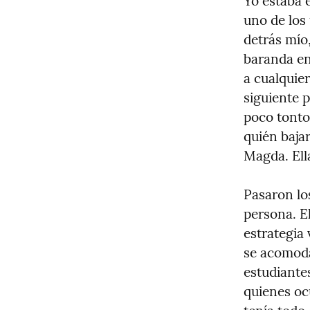
Yo estaba 
uno de los 
detrás mío,
baranda en 
a cualquier
siguiente 
poco tonto
quién bajar
Magda. Ell
Pasaron los
persona. E
estrategia 
se acomoda
estudiantes
quienes oc