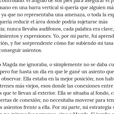
controlado: el ángulo de sus pies para asegurar el p
ano en una barra vertical si quería que alguien más
ya que no representaba una amenaza, o toda la espa
quería reducir el área donde podría sujetarse más 
a; nunca llevaba audífonos, cada palabra era clave
imientos y expresiones. Yo, por mi parte, fui aprend
ción, y fue sorprendente cómo fue subiendo mi tasa d
 conseguir asientos.
io Magda me ignoraba, o simplemente no se daba cu
 pero fue hasta un día en que le gané un asiento que
observar. Ella estaba en la mejor posición; nos habí
 trenes más viejos, esos donde las conexiones entre
 que te llevan al exterior. Ella se situaba al fondo, 
uertas de conexión; no necesitaba moverse para tener
s asientos frente a ella. Por mi parte, mi estrategia 