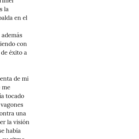
rimer 
 la 
lda en el 
, además 
iendo con 
e éxito a 
enta de mi 
 me 
a tocado 
 vagones 
contra una 
 la visión 
se había 